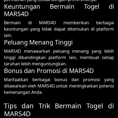
Keuntungan Bermain Togel di
MARS4D
Bermain di MARS4D memberikan berbagai
keuntungan yang tidak dapat ditemukan di platform
lain.
Peluang Menang Tinggi
MARS4D menawarkan peluang menang yang lebih
tinggi dibandingkan platform lain, membuat setiap
taruhan lebih menguntungkan.
Bonus dan Promosi di MARS4D
Manfaatkan berbagai bonus dan promosi yang
ditawarkan oleh MARS4D untuk meningkatkan potensi
kemenangan Anda.
Tips dan Trik Bermain Togel di
MARS4D