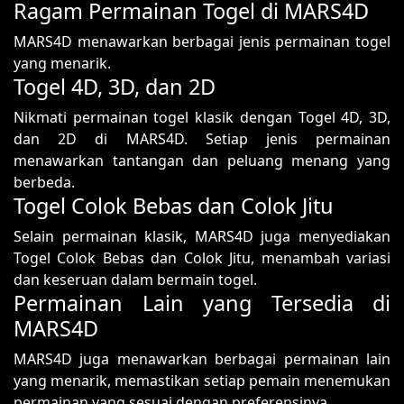
Ragam Permainan Togel di MARS4D
MARS4D menawarkan berbagai jenis permainan togel
yang menarik.
Togel 4D, 3D, dan 2D
Nikmati permainan togel klasik dengan Togel 4D, 3D,
dan 2D di MARS4D. Setiap jenis permainan
menawarkan tantangan dan peluang menang yang
berbeda.
Togel Colok Bebas dan Colok Jitu
Selain permainan klasik, MARS4D juga menyediakan
Togel Colok Bebas dan Colok Jitu, menambah variasi
dan keseruan dalam bermain togel.
Permainan Lain yang Tersedia di
MARS4D
MARS4D juga menawarkan berbagai permainan lain
yang menarik, memastikan setiap pemain menemukan
permainan yang sesuai dengan preferensinya.