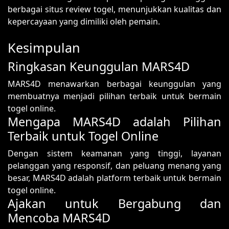
berbagai situs review togel, menunjukkan kualitas dan
kepercayaan yang dimiliki oleh pemain.
Kesimpulan
Ringkasan Keunggulan MARS4D
MARS4D menawarkan berbagai keunggulan yang
membuatnya menjadi pilihan terbaik untuk bermain
togel online.
Mengapa MARS4D adalah Pilihan
Terbaik untuk Togel Online
Dengan sistem keamanan yang tinggi, layanan
pelanggan yang responsif, dan peluang menang yang
besar, MARS4D adalah platform terbaik untuk bermain
togel online.
Ajakan untuk Bergabung dan
Mencoba MARS4D