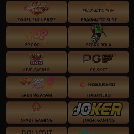
TOGEL FULL PRIZE
PRAGMATIC SLOT
PP POP
SEPAK BOLA
LIVE CASINO
PG SOFT
SABUNG AYAM
HABANERO
SPADE GAMING
JOKER GAMING