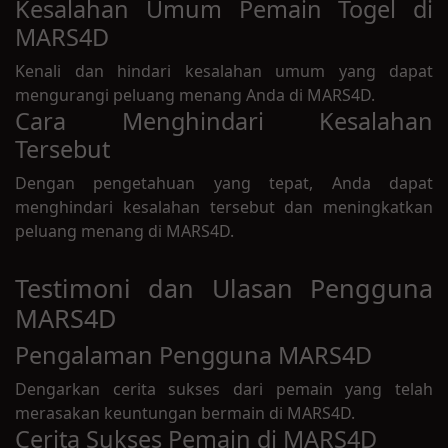
Kesalahan Umum Pemain Togel di
MARS4D
Kenali dan hindari kesalahan umum yang dapat
mengurangi peluang menang Anda di MARS4D.
Cara Menghindari Kesalahan
Tersebut
Dengan pengetahuan yang tepat, Anda dapat
menghindari kesalahan tersebut dan meningkatkan
peluang menang di MARS4D.
Testimoni dan Ulasan Pengguna
MARS4D
Pengalaman Pengguna MARS4D
Dengarkan cerita sukses dari pemain yang telah
merasakan keuntungan bermain di MARS4D.
Cerita Sukses Pemain di MARS4D