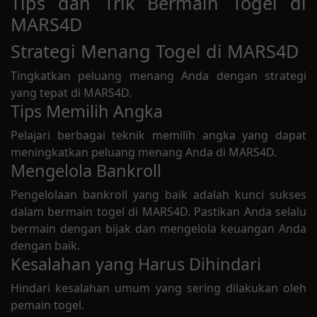
Tips dan Trik Bermain Togel di
MARS4D
Strategi Menang Togel di MARS4D
Tingkatkan peluang menang Anda dengan strategi
yang tepat di MARS4D.
Tips Memilih Angka
Pelajari berbagai teknik memilih angka yang dapat
meningkatkan peluang menang Anda di MARS4D.
Mengelola Bankroll
Pengelolaan bankroll yang baik adalah kunci sukses
dalam bermain togel di MARS4D. Pastikan Anda selalu
bermain dengan bijak dan mengelola keuangan Anda
dengan baik.
Kesalahan yang Harus Dihindari
Hindari kesalahan umum yang sering dilakukan oleh
pemain togel.