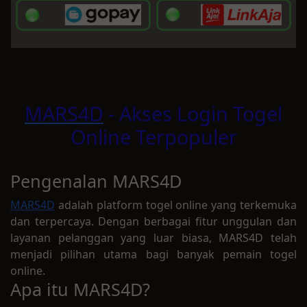
MARS4D
- Akses Login Togel
Online Terpopuler
Pengenalan MARS4D
MARS4D
adalah platform togel online yang terkemuka
dan terpercaya. Dengan berbagai fitur unggulan dan
layanan pelanggan yang luar biasa, MARS4D telah
menjadi pilihan utama bagi banyak pemain togel
online.
Apa itu MARS4D?