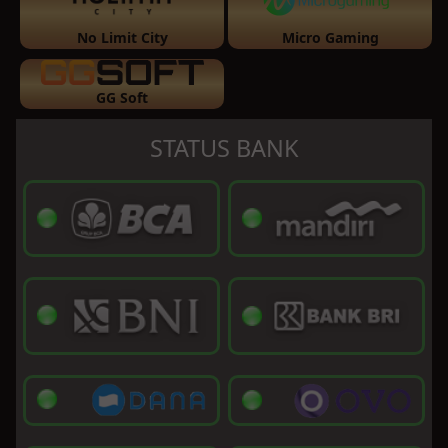
No Limit City
Micro Gaming
GG Soft
STATUS BANK